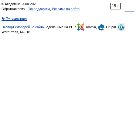
© Академик, 2000-2026
18+
Обратная связь:
Техподдержка
,
Реклама на сайте
👣 Путешествия
Экспорт словарей на сайты
, сделанные на PHP,
Joomla,
Drupal,
WordPress, MODx.