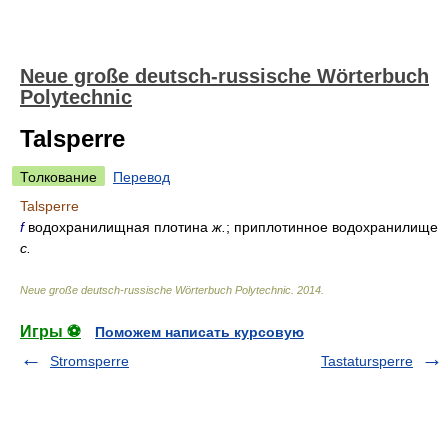
Neue große deutsch-russische Wörterbuch
Polytechnic
Talsperre
Толкование
Перевод
Talsperre
f
водохранилищная плотина
ж.
; приплотинное водохранилище
с.
Neue große deutsch-russische Wörterbuch Polytechnic
.
2014
.
Игры ⚽
Поможем написать курсовую
Stromsperre
Tastatursperre