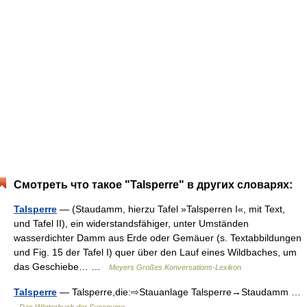
Смотреть что такое "Talsperre" в других словарях:
Talsperre
— (Staudamm, hierzu Tafel »Talsperren I«, mit Text,
und Tafel II), ein widerstandsfähiger, unter Umständen
wasserdichter Damm aus Erde oder Gemäuer (s. Textabbildungen
und Fig. 15 der Tafel I) quer über den Lauf eines Wildbaches, um
das Geschiebe… …
Meyers Großes Konversations-Lexikon
Talsperre
— Talsperre,die:⇨Stauanlage Talsperre→Staudamm …