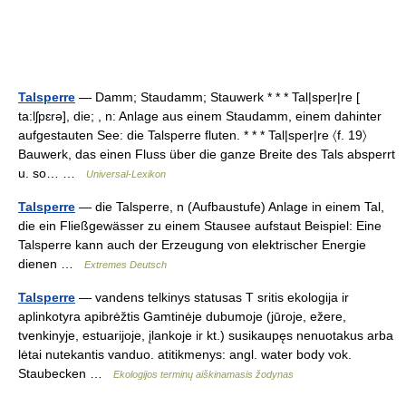
Talsperre
— Damm; Staudamm; Stauwerk * * * Tal|sper|re [
ta:lʃpɛrə], die; , n: Anlage aus einem Staudamm, einem dahinter
aufgestauten See: die Talsperre fluten. * * * Tal|sper|re 〈f. 19〉
Bauwerk, das einen Fluss über die ganze Breite des Tals absperrt
u. so… …
Universal-Lexikon
Talsperre
— die Talsperre, n (Aufbaustufe) Anlage in einem Tal,
die ein Fließgewässer zu einem Stausee aufstaut Beispiel: Eine
Talsperre kann auch der Erzeugung von elektrischer Energie
dienen …
Extremes Deutsch
Talsperre
— vandens telkinys statusas T sritis ekologija ir
aplinkotyra apibrėžtis Gamtinėje dubumoje (jūroje, ežere,
tvenkinyje, estuarijoje, įlankoje ir kt.) susikaupęs nenuotakus arba
lėtai nutekantis vanduo. atitikmenys: angl. water body vok.
Staubecken …
Ekologijos terminų aiškinamasis žodynas